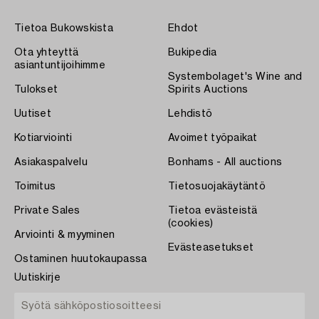
Tietoa Bukowskista
Ehdot
Ota yhteyttä
Bukipedia
asiantuntijoihimme
Systembolaget's Wine and
Tulokset
Spirits Auctions
Uutiset
Lehdistö
Kotiarviointi
Avoimet työpaikat
Asiakaspalvelu
Bonhams - All auctions
Toimitus
Tietosuojakäytäntö
Private Sales
Tietoa evästeistä
(cookies)
Arviointi & myyminen
Evästeasetukset
Ostaminen huutokaupassa
Uutiskirje