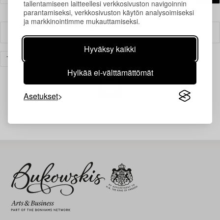
tallentamiseen laitteellesi verkkosivuston navigoinnin
parantamiseksi, verkkosivuston käytön analysoimiseksi
ja markkinointimme mukauttamiseksi.
Suodatin
Hyväksy kaikki
TAIDE
TYHJENNÄ KAIKKI
Hylkää ei-välttämättömät
Asetukset
Juuri nyt ei löytynyt hakuasi vastaavia kohteita.