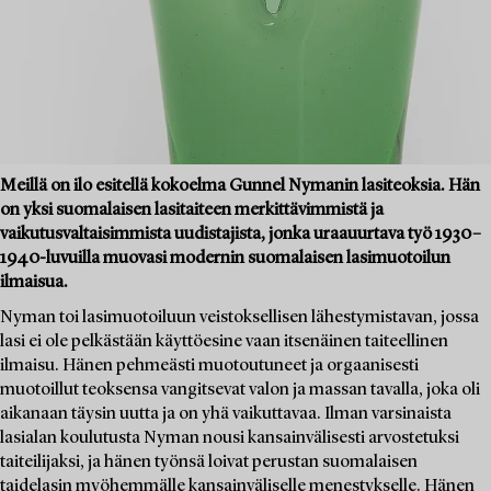
Meillä on ilo esitellä kokoelma Gunnel Nymanin lasiteoksia. Hän
on yksi suomalaisen lasitaiteen merkittävimmistä ja
vaikutusvaltaisimmista uudistajista, jonka uraauurtava työ 1930–
1940-luvuilla muovasi modernin suomalaisen lasimuotoilun
ilmaisua.
Nyman toi lasimuotoiluun veistoksellisen lähestymistavan, jossa
lasi ei ole pelkästään käyttöesine vaan itsenäinen taiteellinen
ilmaisu. Hänen pehmeästi muotoutuneet ja orgaanisesti
muotoillut teoksensa vangitsevat valon ja massan tavalla, joka oli
aikanaan täysin uutta ja on yhä vaikuttavaa. Ilman varsinaista
lasialan koulutusta Nyman nousi kansainvälisesti arvostetuksi
taiteilijaksi, ja hänen työnsä loivat perustan suomalaisen
taidelasin myöhemmälle kansainväliselle menestykselle. Hänen