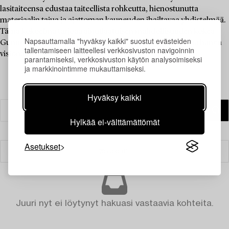
lasitaiteensa edustaa taiteellista rohkeutta, hienostunutta
materiaalin tajua ja ajattoman kauneuden ihailtavaa yhdistelmää.
Tämä kokoelma tarjoaa ainutlaatuisen mahdollisuuden kokea
Napsauttamalla "hyväksy kaikki" suostut evästeiden
Gunnel Nymanin uraauurtava lasitaide läheltä ja tutustua hänen
tallentamiseen laitteellesi verkkosivuston navigoinnin
visionääriseen kädenjälkeensä.
parantamiseksi, verkkosivuston käytön analysoimiseksi
ja markkinointimme mukauttamiseksi.
Hyväksy kaikki
Hylkää ei-välttämättömät
Asetukset
Suodatin
Juuri nyt ei löytynyt hakuasi vastaavia kohteita.