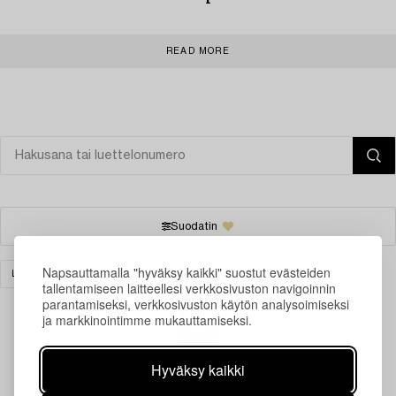
READ MORE
Suodatin
Napsauttamalla "hyväksy kaikki" suostut evästeiden
LASI
TYHJENNÄ KAIKKI
tallentamiseen laitteellesi verkkosivuston navigoinnin
parantamiseksi, verkkosivuston käytön analysoimiseksi
ja markkinointimme mukauttamiseksi.
Juuri nyt ei löytynyt hakuasi vastaavia kohteita.
Hyväksy kaikki