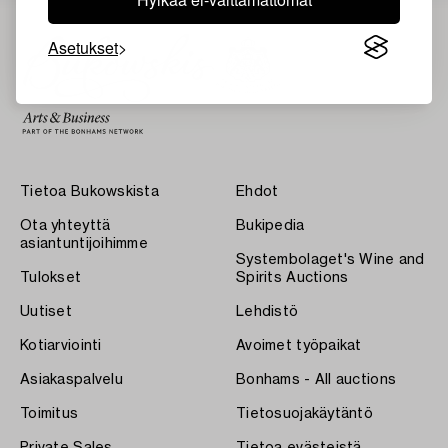
Asetukset
Tietoa Bukowskista
Ehdot
Ota yhteyttä
Bukipedia
asiantuntijoihimme
Systembolaget's Wine and
Tulokset
Spirits Auctions
Uutiset
Lehdistö
Kotiarviointi
Avoimet työpaikat
Asiakaspalvelu
Bonhams - All auctions
Toimitus
Tietosuojakäytäntö
Private Sales
Tietoa evästeistä