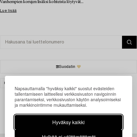
Vanhempien korujen lisäksi kohteista löytyvät...
Lue lisää
Suodatin
KORUT
TYHJENNÄ KAIKKI
Napsauttamalla "hyväksy kaikki" suostut evästeiden
tallentamiseen laitteellesi verkkosivuston navigoinnin
parantamiseksi, verkkosivuston käytön analysoimiseksi
ja markkinointimme mukauttamiseksi.
Juuri nyt ei löytynyt hakuasi vastaavia kohteita.
Hyväksy kaikki
Hylkää ei-välttämättömät