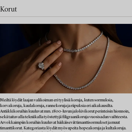
Korut
Meiltä löydät laajan valikoiman eri tyylisiä koruja, kuten sormuksia,
korvakoruja, kaulakoruja, rannekoruja ja riipuksia eri aikakausilta.
Antiikkikoruihin kuuluvat mm. 1800-luvun jalokivikorut perinteisin hionnoin,
sekä taitavalla tekniikalla työstettyjä filigraanikoruja vuosisadan vaihteesta.
Arvokkaimpiin koruihin kuuluvat häikäisevät timanttisormukset ja muut
timanttikorut. Kategoriasta löydät myös upeita hopeakoruja ja kultakoruja.