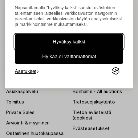
Napsauttamalla "hyväksy kaikki" suostut evästeiden
tallentamiseen laitteellesi verkkosivuston navigoinnin
parantamiseksi, verkkosivuston käytön analysoimiseksi
ja markkinointimme mukauttamiseksi.
Tietoa Bukowskista
Ehdot
Hyväksy kaikki
Ota yhteyttä
Bukipedia
asiantuntijoihimme
Hylkää ei-välttämättömät
Systembolaget's Wine and
Tulokset
Spirits Auctions
Asetukset
Uutiset
Lehdistö
Kotiarviointi
Avoimet työpaikat
Asiakaspalvelu
Bonhams - All auctions
Toimitus
Tietosuojakäytäntö
Private Sales
Tietoa evästeistä
(cookies)
Arviointi & myyminen
Evästeasetukset
Ostaminen huutokaupassa