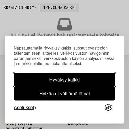
KERÄILYESINEET
TYHJENNÄ KAIKKI
Juuri nyt ei löytynyt hakuasi vastaavia kohteita.
Napsauttamalla "hyväksy kaikki" suostut evästeiden
tallentamiseen laitteellesi verkkosivuston navigoinnin
parantamiseksi, verkkosivuston käytön analysoimiseksi
ja markkinointimme mukauttamiseksi.
Hyväksy kaikki
Hylkää ei-välttämättömät
Asetukset
Tietoa Bukowskista
Ehdot
Ota yhteyttä
Bukipedia
asiantuntijoihimme