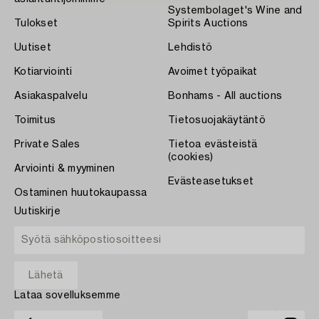
Systembolaget's Wine and
Tulokset
Spirits Auctions
Uutiset
Lehdistö
Kotiarviointi
Avoimet työpaikat
Asiakaspalvelu
Bonhams - All auctions
Toimitus
Tietosuojakäytäntö
Private Sales
Tietoa evästeistä
(cookies)
Arviointi & myyminen
Evästeasetukset
Ostaminen huutokaupassa
Uutiskirje
Lataa sovelluksemme