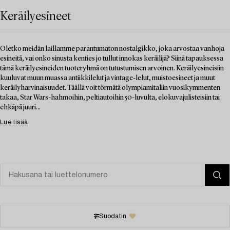
Keräilyesineet
Oletko meidän laillamme parantumaton nostalgikko, joka arvostaa vanhoja
esineitä, vai onko sinusta kenties jo tullut innokas keräilijä? Siinä tapauksessa
tämä keräilyesineiden tuoteryhmä on tutustumisen arvoinen. Keräilyesineisiin
kuuluvat muun muassa antiikkilelut ja vintage-lelut, muistoesineet ja muut
keräilyharvinaisuudet. Täällä voit törmätä olympiamitaliin vuosikymmenten
takaa, Star Wars-hahmoihin, peltiautoihin 50-luvulta, elokuvajulisteisiin tai
ehkäpä juuri...
Lue lisää
Suodatin