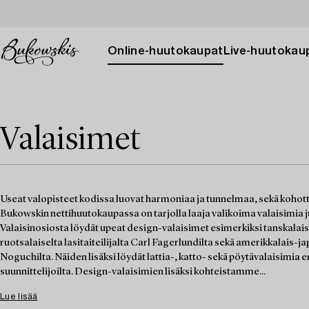
Online-huutokaupat
Live-huutokau
Valaisimet
Useat valopisteet kodissa luovat harmoniaa ja tunnelmaa, sekä kohotta
Bukowskin nettihuutokaupassa on tarjolla laaja valikoima valaisimia ju
Valaisinosiosta löydät upeat design-valaisimet esimerkiksi tanskalais
ruotsalaiselta lasitaiteilijalta Carl Fagerlundilta sekä amerikkalais-j
Noguchilta. Näiden lisäksi löydät lattia-, katto- sekä pöytävalaisimia er
suunnittelijoilta. Design-valaisimien lisäksi kohteistamme...
Lue lisää