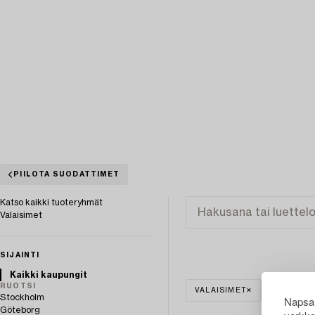
PIILOTA SUODATTIMET
Katso kaikki tuoteryhmät
Valaisimet
SIJAINTI
Kaikki kaupungit
RUOTSI
VALAISIMET
PÖYTÄVAL
Stockholm
Napsau
Göteborg