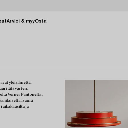
pat
Arvioi & myy
Osta
vat yleisilmettä.
uri tätä varten.
elta Verner Pantonelta,
apanilaiselta Isamu
i aikakausilta ja