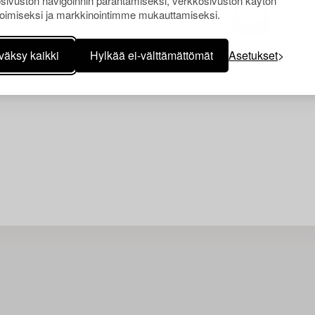
sivuston navigoinnin parantamiseksi, verkkosivuston käytön
oimiseksi ja markkinointimme mukauttamiseksi.
Juuri nyt ei löytynyt hakuasi vasta
väksy kaikki
Hylkää ei-välttämättömät
Asetukset