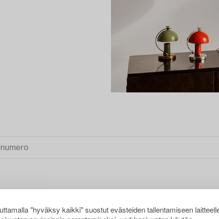
AISIMET
TYHJENNÄ KAIKKI
ttamalla "hyväksy kaikki" suostut evästeiden tallentamiseen laitteell