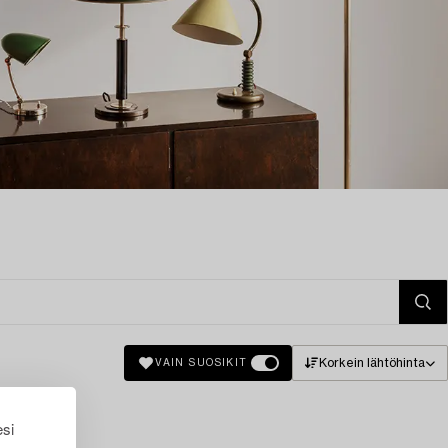
Korkein lähtöhinta
VAIN SUOSIKIT
esi