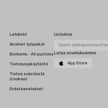
Lehdistö
Uutiskirje
Avoimet työpaikat
Lataa sovelluksemme
Bonhams - All auctions
App Store
Tietosuojakäytäntö
Tietoa evästeistä
(cookies)
Evästeasetukset