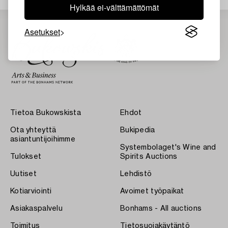
Hylkää ei-välttämättömät
Asetukset
Tietoa Bukowskista
Ehdot
Ota yhteyttä
Bukipedia
asiantuntijoihimme
Systembolaget's Wine and
Tulokset
Spirits Auctions
Uutiset
Lehdistö
Kotiarviointi
Avoimet työpaikat
Asiakaspalvelu
Bonhams - All auctions
Toimitus
Tietosuojakäytäntö