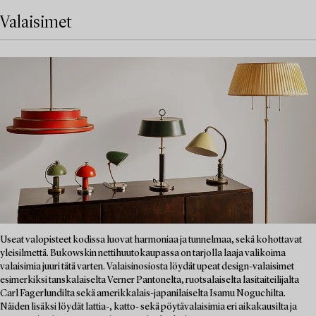
Valaisimet
Useat valopisteet kodissa luovat harmoniaa ja tunnelmaa, sekä kohottavat
yleisilmettä. Bukowskin nettihuutokaupassa on tarjolla laaja valikoima
valaisimia juuri tätä varten. Valaisinosiosta löydät upeat design-valaisimet
esimerkiksi tanskalaiselta Verner Pantonelta, ruotsalaiselta lasitaiteilijalta
Carl Fagerlundilta sekä amerikkalais-japanilaiselta Isamu Noguchilta.
Näiden lisäksi löydät lattia-, katto- sekä pöytävalaisimia eri aikakausilta ja