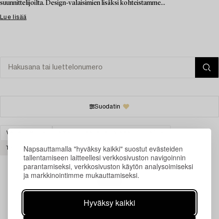
suunnittelijoilta. Design-valaisimien lisäksi kohteistamme...
Lue lisää
Suodatin
VALAISIMET
KYNTTILÄNJALAT & KYNTTELIKÖT
Napsauttamalla "hyväksy kaikki" suostut evästeiden
TYHJENNÄ KAIKKI
tallentamiseen laitteellesi verkkosivuston navigoinnin
parantamiseksi, verkkosivuston käytön analysoimiseksi
ja markkinointimme mukauttamiseksi.
Juuri nyt ei löytynyt hakuasi vastaavia kohteita.
Hyväksy kaikki