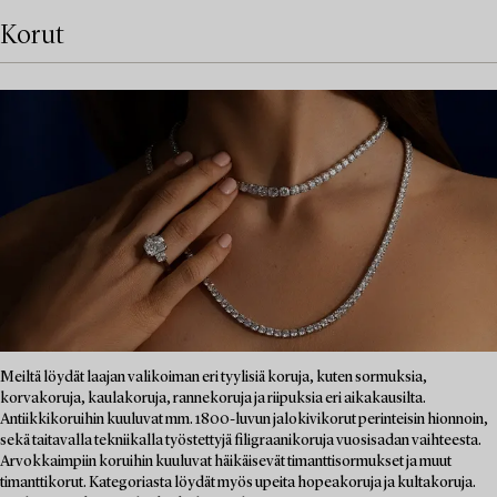
Korut
Meiltä löydät laajan valikoiman eri tyylisiä koruja, kuten sormuksia,
korvakoruja, kaulakoruja, rannekoruja ja riipuksia eri aikakausilta.
Antiikkikoruihin kuuluvat mm. 1800-luvun jalokivikorut perinteisin hionnoin,
sekä taitavalla tekniikalla työstettyjä filigraanikoruja vuosisadan vaihteesta.
Arvokkaimpiin koruihin kuuluvat häikäisevät timanttisormukset ja muut
timanttikorut. Kategoriasta löydät myös upeita hopeakoruja ja kultakoruja.