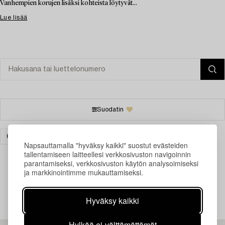
Vanhempien korujen lisäksi kohteista löytyvät...
Lue lisää
Suodatin
KORUT
KORVAKORUT
TYHJENNÄ KAIKKI
Napsauttamalla "hyväksy kaikki" suostut evästeiden
tallentamiseen laitteellesi verkkosivuston navigoinnin
parantamiseksi, verkkosivuston käytön analysoimiseksi
ja markkinointimme mukauttamiseksi.
Juuri nyt ei löytynyt hakuasi vastaavia kohteita.
Hyväksy kaikki
Hylkää ei-välttämättömät