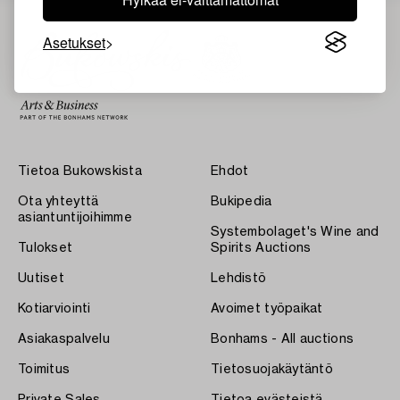
Asetukset
Tietoa Bukowskista
Ehdot
Ota yhteyttä
Bukipedia
asiantuntijoihimme
Systembolaget's Wine and
Tulokset
Spirits Auctions
Uutiset
Lehdistö
Kotiarviointi
Avoimet työpaikat
Asiakaspalvelu
Bonhams - All auctions
Toimitus
Tietosuojakäytäntö
Private Sales
Tietoa evästeistä