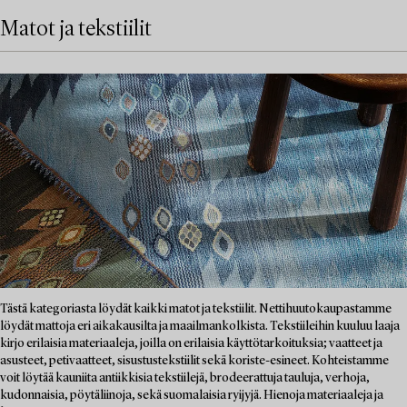
Matot ja tekstiilit
Tästä kategoriasta löydät kaikki matot ja tekstiilit. Nettihuutokaupastamme
löydät mattoja eri aikakausilta ja maailmankolkista. Tekstiileihin kuuluu laaja
kirjo erilaisia materiaaleja, joilla on erilaisia käyttötarkoituksia; vaatteet ja
asusteet, petivaatteet, sisustustekstiilit sekä koriste-esineet. Kohteistamme
voit löytää kauniita antiikkisia tekstiilejä, brodeerattuja tauluja, verhoja,
kudonnaisia, pöytäliinoja, sekä suomalaisia ryijyjä. Hienoja materiaaleja ja