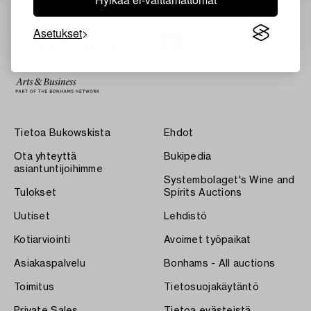
Asetukset
Tietoa Bukowskista
Ehdot
Ota yhteyttä
Bukipedia
asiantuntijoihimme
Systembolaget's Wine and
Tulokset
Spirits Auctions
Uutiset
Lehdistö
Kotiarviointi
Avoimet työpaikat
Asiakaspalvelu
Bonhams - All auctions
Toimitus
Tietosuojakäytäntö
Private Sales
Tietoa evästeistä