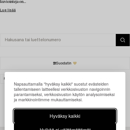
kuviointeja on...
Lue lisää
Suodatin
MATOT & TEKSTIILIT
ITÄMAINEN
TYHJENNÄ KAIKKI
Napsauttamalla "hyväksy kaikki" suostut evästeiden
tallentamiseen laitteellesi verkkosivuston navigoinnin
parantamiseksi, verkkosivuston käytön analysoimiseksi
ja markkinointimme mukauttamiseksi.
Juuri nyt ei löytynyt hakuasi vastaavia kohteita.
Hyväksy kaikki
Hylkää ei-välttämättömät