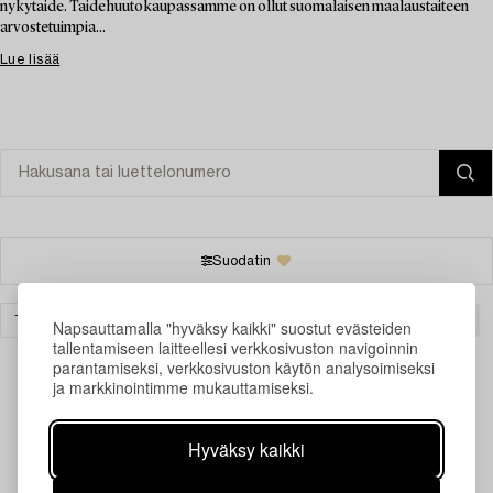
nykytaide. Taidehuutokaupassamme on ollut suomalaisen maalaustaiteen
arvostetuimpia...
Lue lisää
Suodatin
TAIDE
MODERNI RUOTSALAINEN TAIDE
TYHJENNÄ KAIKKI
Napsauttamalla "hyväksy kaikki" suostut evästeiden
tallentamiseen laitteellesi verkkosivuston navigoinnin
parantamiseksi, verkkosivuston käytön analysoimiseksi
ja markkinointimme mukauttamiseksi.
Juuri nyt ei löytynyt hakuasi vastaavia kohteita.
Hyväksy kaikki