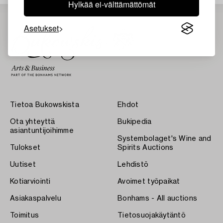
Hylkää ei-välttämättömät
Asetukset
Tietoa Bukowskista
Ehdot
Ota yhteyttä
Bukipedia
asiantuntijoihimme
Systembolaget's Wine and
Tulokset
Spirits Auctions
Uutiset
Lehdistö
Kotiarviointi
Avoimet työpaikat
Asiakaspalvelu
Bonhams - All auctions
Toimitus
Tietosuojakäytäntö