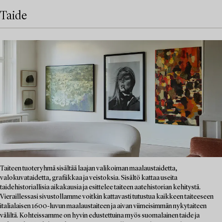
Taide
Taiteen tuoteryhmä sisältää laajan valikoiman maalaustaidetta,
valokuvataidetta, grafiikkaa ja veistoksia. Sisältö kattaa useita
taidehistoriallisia aikakausia ja esittelee taiteen aatehistorian kehitystä.
Vieraillessasi sivustollamme voitkin kattavasti tutustua kaikkeen taiteeseen
italialaisen 1600-luvun maalaustaiteen ja aivan viimeisimmän nykytaiteen
väliltä. Kohteissamme on hyvin edustettuina myös suomalainen taide ja