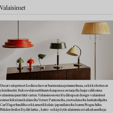
Valaisimet
Useat valopisteet kodissa luovat harmoniaa ja tunnelmaa, sekä kohottavat
yleisilmettä. Bukowskin nettihuutokaupassa on tarjolla laaja valikoima
valaisimia juuri tätä varten. Valaisinosiosta löydät upeat design-valaisimet
esimerkiksi tanskalaiselta Verner Pantonelta, ruotsalaiselta lasitaiteilijalta
Carl Fagerlundilta sekä amerikkalais-japanilaiselta Isamu Noguchilta.
Näiden lisäksi löydät lattia-, katto- sekä pöytävalaisimia eri aikakausilta ja