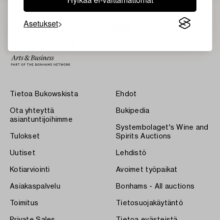
Asetukset
Tietoa Bukowskista
Ehdot
Ota yhteyttä
Bukipedia
asiantuntijoihimme
Systembolaget's Wine and
Tulokset
Spirits Auctions
Uutiset
Lehdistö
Kotiarviointi
Avoimet työpaikat
Asiakaspalvelu
Bonhams - All auctions
Toimitus
Tietosuojakäytäntö
Private Sales
Tietoa evästeistä