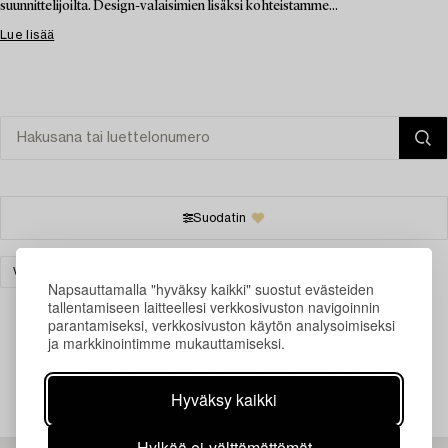
suunnittelijoilta. Design-valaisimien lisäksi kohteistamme...
Lue lisää
Suodatin
VALAISIMET
KATTOVALAISIMET
TYHJENNÄ KAIKKI
Napsauttamalla "hyväksy kaikki" suostut evästeiden
tallentamiseen laitteellesi verkkosivuston navigoinnin
parantamiseksi, verkkosivuston käytön analysoimiseksi
ja markkinointimme mukauttamiseksi.
Juuri nyt ei löytynyt hakuasi vastaavia kohteita.
Hyväksy kaikki
Hylkää ei-välttämättömät