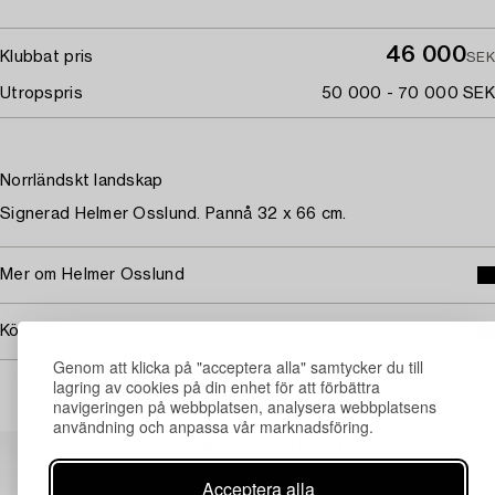
46 000
Klubbat pris
SEK
Utropspris
50 000 - 70 000 SEK
Norrländskt landskap
Signerad Helmer Osslund. Pannå 32 x 66 cm.
Mer om Helmer Osslund
Köpinformation
Genom att klicka på "acceptera alla" samtycker du till
lagring av cookies på din enhet för att förbättra
navigeringen på webbplatsen, analysera webbplatsens
användning och anpassa vår marknadsföring.
Andra har även tittat på
Acceptera alla