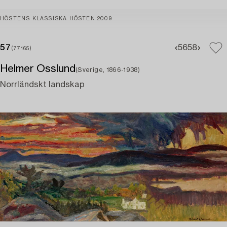
HÖSTENS KLASSISKA HÖSTEN 2009
57
56
58
(77165)
Helmer Osslund
(Sverige, 1866-1938)
Norrländskt landskap