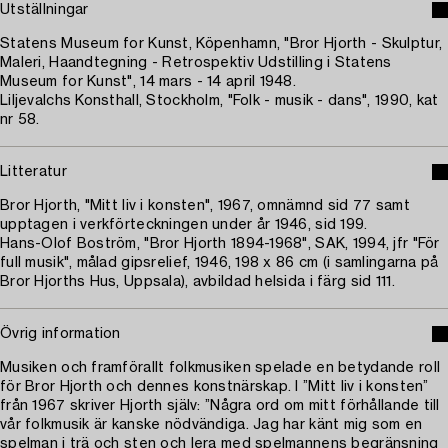
Utställningar
Statens Museum for Kunst, Köpenhamn, "Bror Hjorth - Skulptur,
Maleri, Haandtegning - Retrospektiv Udstilling i Statens
Museum for Kunst", 14 mars - 14 april 1948.
Liljevalchs Konsthall, Stockholm, "Folk - musik - dans", 1990, kat
nr 58.
Litteratur
Bror Hjorth, "Mitt liv i konsten", 1967, omnämnd sid 77 samt
upptagen i verkförteckningen under år 1946, sid 199.
Hans-Olof Boström, "Bror Hjorth 1894-1968", SAK, 1994, jfr "För
full musik", målad gipsrelief, 1946, 198 x 86 cm (i samlingarna på
Bror Hjorths Hus, Uppsala), avbildad helsida i färg sid 111.
Övrig information
Musiken och framförallt folkmusiken spelade en betydande roll
för Bror Hjorth och dennes konstnärskap. I ”Mitt liv i konsten”
från 1967 skriver Hjorth själv: ”Några ord om mitt förhållande till
vår folkmusik är kanske nödvändiga. Jag har känt mig som en
spelman i trä och sten och lera med spelmannens begränsning