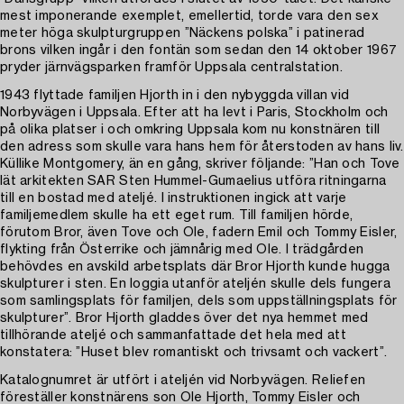
mest imponerande exemplet, emellertid, torde vara den sex
meter höga skulpturgruppen ”Näckens polska” i patinerad
brons vilken ingår i den fontän som sedan den 14 oktober 1967
pryder järnvägsparken framför Uppsala centralstation.
1943 flyttade familjen Hjorth in i den nybyggda villan vid
Norbyvägen i Uppsala. Efter att ha levt i Paris, Stockholm och
på olika platser i och omkring Uppsala kom nu konstnären till
den adress som skulle vara hans hem för återstoden av hans liv.
Küllike Montgomery, än en gång, skriver följande: ”Han och Tove
lät arkitekten SAR Sten Hummel-Gumaelius utföra ritningarna
till en bostad med ateljé. I instruktionen ingick att varje
familjemedlem skulle ha ett eget rum. Till familjen hörde,
förutom Bror, även Tove och Ole, fadern Emil och Tommy Eisler,
flykting från Österrike och jämnårig med Ole. I trädgården
behövdes en avskild arbetsplats där Bror Hjorth kunde hugga
skulpturer i sten. En loggia utanför ateljén skulle dels fungera
som samlingsplats för familjen, dels som uppställningsplats för
skulpturer”. Bror Hjorth gladdes över det nya hemmet med
tillhörande ateljé och sammanfattade det hela med att
konstatera: ”Huset blev romantiskt och trivsamt och vackert”.
Katalognumret är utfört i ateljén vid Norbyvägen. Reliefen
föreställer konstnärens son Ole Hjorth, Tommy Eisler och