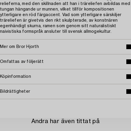
relieferna, med den skillnaden att han i träreliefen avbildas med
tungan hängande ur munnen, vilket tillför kompositionen
ytterligare en röd färgaccent. Vad som ytterligare särskiljer
träreliefen är givetvis den rikt skulpterade, av konstnären
egenhändigt skurna, ramen som genom sitt naturalistiskt
naivistiska formspråk ansluter till svensk allmogekultur.
Mer om Bror Hjorth
Omfattas av följerätt
Köpinformation
Bildrättigheter
Andra har även tittat på