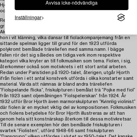
Avvisa icke-nödvändiga
Hjorths föräldrar och de avbildade spelmännen är Hjort Anders
och Viksta Lasse.
Inställningar
Redan 1921 målar Hjorth i Paris en akvarell vid namn ”Dans i det
gröna” (nu i samlingarna på Bror Hjorths Hus, Uppsala).
Akvarellen som avbildar ett ungt par, han klädd i uniform och
hon i vit klänning, vilka dansar till fiolackompanjemang från en
sittande spelman ligger till grund för den 1923 utförda
polykromt bemålade träreliefen med samma namn. I bägge
fallen rör det sig således om tidiga verk inom respektive
kategori vilka knyter an till folkmusiken som tema. Fiolen, i sig,
återkommer också som motivkrets i ett stort antal arbeten.
Redan under Paristiden på 1920-talet, återigen, utgår Hjorth
ifrån fiolen i ett antal konstverk utförda i olika konstarter samt
material. Värda att nämnas är bland andra träreliefen
”Fiolspelande flicka”, friskulpturen i bemålat trä ”Pojke med fiol”
från 1923 samt oljemålningen ”Fiolspelerskan” från 1924. År
1932 utför Bror Hjorth även marmorskulpturen ”Kvinnlig violinist”
där fiolen är en mycket viktig del av kompositionen. Folkmusiken
och fiolens betydelse för Bror Hjorth illustreras av att han
genom hela sitt konstnärskap återkom till dessa motivkretsar.
Till de senare exemplen hör den bemålade friskulpturen i
svartek ”Fiolisten”, utförd 1948-66 samt friskulpturen
”Dansgrupp” vilken utfördes i slutet av 1950-talet. Det kanske