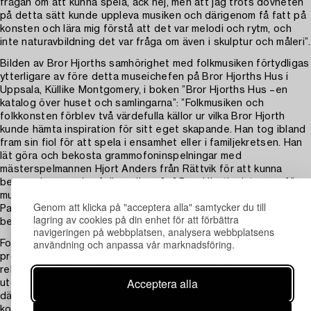
frågan om att kunna spela, ack nej, men att jag trots dövheten
på detta sätt kunde uppleva musiken och därigenom få fatt på
konsten och lära mig förstå att det var melodi och rytm, och
inte naturavbildning det var fråga om även i skulptur och måleri”.
Bilden av Bror Hjorths samhörighet med folkmusiken förtydligas
ytterligare av före detta museichefen på Bror Hjorths Hus i
Uppsala, Küllike Montgomery, i boken ”Bror Hjorths Hus –en
katalog över huset och samlingarna”: ”Folkmusiken och
folkkonsten förblev två värdefulla källor ur vilka Bror Hjorth
kunde hämta inspiration för sitt eget skapande. Han tog ibland
fram sin fiol för att spela i ensamhet eller i familjekretsen. Han
lät göra och bekosta grammofoninspelningar med
mästerspelmannen Hjort Anders från Rättvik för att kunna
bevara den genuina folkmusiken. […] Bror Hjorths intresse för
musik var centrerat till fiolen och bland hans noter från
Genom att klicka på "acceptera alla" samtycker du till
Paristiden återfinns Mozart och andra klassiker, har Ole Hjorth
lagring av cookies på din enhet för att förbättra
berättat”.
navigeringen på webbplatsen, analysera webbplatsens
användning och anpassa vår marknadsföring.
Folkmusik som motivkrets figurerar också tidigt i konstnärens
produktion. I såväl teckningar som oljemålningar, skulpturer och
reliefer återkommer Hjorth till folkmusiken. Berömda exempel
Acceptera alla
utgörs bland annat av oljemålningen ”Bondbröllop” från 1924
där motivet avbildar en interiör där ett enklare bröllop firas med
konstnären själv som brudgum. I bakgrunden återfinns Bror