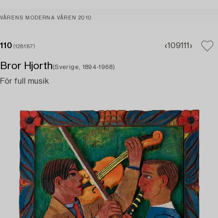
VÅRENS MODERNA VÅREN 2010
110
109
111
(128187)
Bror Hjorth
(Sverige, 1894-1968)
För full musik