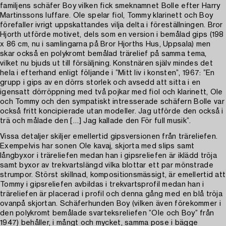
familjens schäfer Boy vilken fick smeknamnet Bolle efter Harry
Martinssons luffare. Ole spelar fiol, Tommy klarinett och Boy
förefaller ivrigt uppskattandes vilja delta i föreställningen. Bror
Hjorth utförde motivet, dels som en version i bemålad gips (198
x 86 cm, nu i samlingarna på Bror Hjorths Hus, Uppsala) men
skar också en polykromt bemålad trärelief på samma tema,
vilket nu bjuds ut till försäljning. Konstnären själv mindes det
hela i efterhand enligt följande i ”Mitt liv i konsten”, 1967: ”En
grupp i gips av en dörrs storlek och avsedd att sitta i en
igensatt dörröppning med två pojkar med fiol och klarinett, Ole
och Tommy och den sympatiskt intresserade schäfern Bolle var
också fritt koncipierade utan modeller. Jag utförde den också i
trä och målade den […] Jag kallade den För full musik”.
Vissa detaljer skiljer emellertid gipsversionen från träreliefen.
Exempelvis har sonen Ole kavaj, skjorta med slips samt
långbyxor i träreliefen medan han i gipsreliefen är iklädd tröja
samt byxor av trekvartslängd vilka blottar ett par mönstrade
strumpor. Störst skillnad, kompositionsmässigt, är emellertid att
Tommy i gipsreliefen avbildas i trekvartsprofil medan han i
träreliefen är placerad i profil och denna gång med en blå tröja
ovanpå skjortan. Schäferhunden Boy (vilken även förekommer i
den polykromt bemålade svarteksreliefen ”Ole och Boy” från
1947) behåller, i mångt och mycket, samma pose i bägge