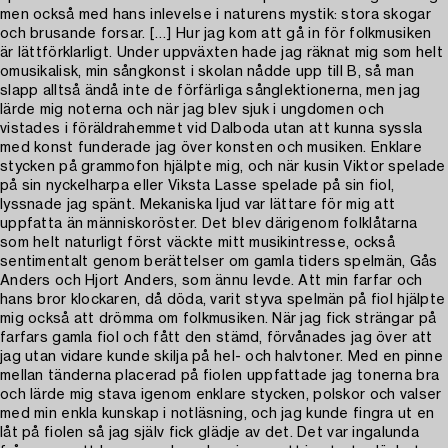
men också med hans inlevelse i naturens mystik: stora skogar
och brusande forsar. […] Hur jag kom att gå in för folkmusiken
är lättförklarligt. Under uppväxten hade jag räknat mig som helt
omusikalisk, min sångkonst i skolan nådde upp till B, så man
slapp alltså ändå inte de förfärliga sånglektionerna, men jag
lärde mig noterna och när jag blev sjuk i ungdomen och
vistades i föräldrahemmet vid Dalboda utan att kunna syssla
med konst funderade jag över konsten och musiken. Enklare
stycken på grammofon hjälpte mig, och när kusin Viktor spelade
på sin nyckelharpa eller Viksta Lasse spelade på sin fiol,
lyssnade jag spänt. Mekaniska ljud var lättare för mig att
uppfatta än människoröster. Det blev därigenom folklåtarna
som helt naturligt först väckte mitt musikintresse, också
sentimentalt genom berättelser om gamla tiders spelmän, Gås
Anders och Hjort Anders, som ännu levde. Att min farfar och
hans bror klockaren, då döda, varit styva spelmän på fiol hjälpte
mig också att drömma om folkmusiken. När jag fick strängar på
farfars gamla fiol och fått den stämd, förvånades jag över att
jag utan vidare kunde skilja på hel- och halvtoner. Med en pinne
mellan tänderna placerad på fiolen uppfattade jag tonerna bra
och lärde mig stava igenom enklare stycken, polskor och valser
med min enkla kunskap i notläsning, och jag kunde fingra ut en
låt på fiolen så jag själv fick glädje av det. Det var ingalunda