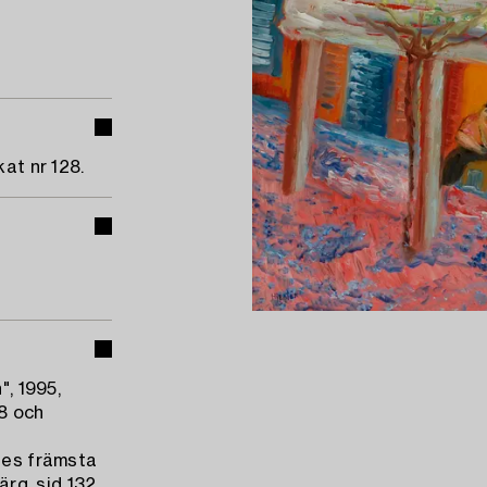
kat nr 128.
", 1995,
58 och
iges främsta
ärg, sid 132.