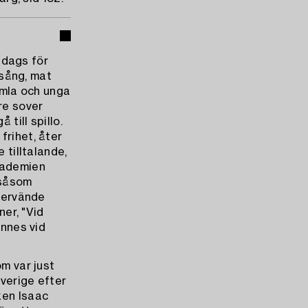
t dags för
 sång, mat
gamla och unga
re sover
 till spillo.
frihet, åter
 tilltalande,
kademien
"såsom
återvände
ner, "Vid
ennes vid
om var just
Sverige efter
ken Isaac