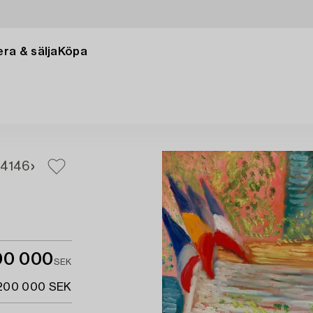
ra & sälja
Köpa
44
146
00 000
SEK
 200 000 SEK