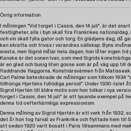
Övrig information
I målningen "Vid torget i Cassis, den 14 juli", är det snar
festligheter, alla i byn skall fira Frankrikes nationaldag,
och vin skall fylla gator och torg. En glädjens dag, då 
kan skratta och trivas i varandras sällskap. Byns invåna
siesta, men Sigrid målar hela dagen, hon låter ingen tid gå
Kanske är det sonen Ivan, som med Sigrids konstnärliga 
är en glad och busig liten gosse som är på väg upp till de
fladdrande flaggorna. Konstnärsvännen från Matissea
Carl Palme betecknade de målningar som tillkom 1934 
tillhöriga Hjerténs fullödiga period". Under 1930-talet 
Sigrid Hjertén till äldre motiv som hon tolkar i nya versio
torget i Cassis, den 14 juli" är ett lysande exempel på h
denna tid oefterhärmliga expressionism.
Denna målning av Sigrid Hjertén är ett verk från 1932, s
det år hon tog farväl av Frankrike och flyttade hem till 
att sedan 1920 varit bosatt i Paris tillsammans med ma