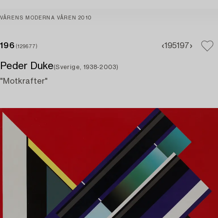
VÅRENS MODERNA VÅREN 2010
196
195
197
(129677)
Peder Duke
(Sverige, 1938-2003)
"Motkrafter"