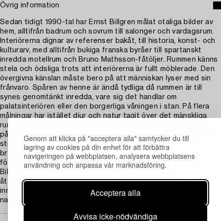
Övrig information
Sedan tidigt 1990-tal har Ernst Billgren målat otaliga bilder av
hem, alltifrån badrum och sovrum till salonger och vardagsrum.
Interiörerna dignar av referenser bakåt, till historia, konst- och
kulturarv, med alltifrån bukiga franska byråer till spartanskt
inredda motellrum och Bruno Mathsson-fåtöljer. Rummen känns
stela och ödsliga trots att interiörerna är fullt möblerade. Den
övergivna känslan måste bero på att människan lyser med sin
frånvaro. Spåren av henne är ändå tydliga då rummen är till
synes genomtänkt inredda, vare sig det handlar om
palatsinteriören eller den borgerliga våningen i stan. På flera
målningar har istället djur och natur tagit över det mänskliga
rummet. Fåglar, rådjur och barrträd har gjort sig hemmastadda
på mjuka mattor och stoppade fåtöljer. Naturens krafter verkar
Genom att klicka på "acceptera alla" samtycker du till
sträva efter att återta sitt förlorade territorium genom att
lagring av cookies på din enhet för att förbättra
bryta ner de överdådiga salongerna och hämta livskraft ur
navigeringen på webbplatsen, analysera webbplatsens
förfallet. I den svit med stora interiörmålningar som Ernst
användning och anpassa vår marknadsföring.
Billgren målade med start 1999 är den gröna färgen
återkommande. Den utgör en färgmässig länk mellan ute och
Acceptera alla
inne och förstärker ytterligare känslan av att gränsen mellan
natur och kultur är på väg att suddas ut.
Avvisa icke-nödvändiga