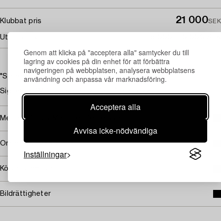
21 000
Klubbat pris
SEK
Utropspris
8 000 - 10 000 SEK
Genom att klicka på "acceptera alla" samtycker du till
lagring av cookies på din enhet för att förbättra
navigeringen på webbplatsen, analysera webbplatsens
"Solnedgång över Europa"
användning och anpassa vår marknadsföring.
Signerad PMP. Utförd 1952. Pannå 31,5 x 22 cm
Acceptera alla
Mer om Primus Mortimer Pettersson
Avvisa icke-nödvändiga
Omfattas av följerätt
Inställningar
Köpinformation
Bildrättigheter