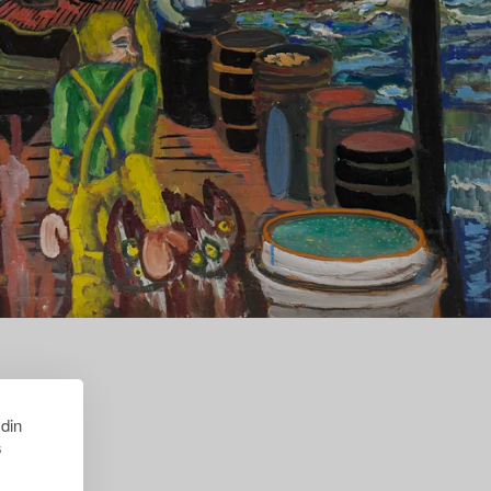
 din
s