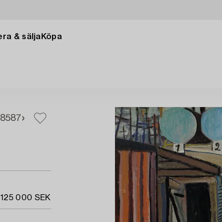
ra & sälja
Köpa
85
87
 125 000 SEK