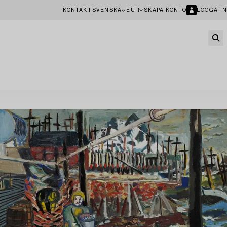
KONTAKT
SVENSKA
EUR
SKAPA KONTO
LOGGA IN