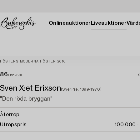
Onlineauktioner
Liveauktioner
Värde
HÖSTENS MODERNA HÖSTEN 2010
86
(191289)
Sven X:et Erixson
(Sverige, 1899-1970)
"Den röda bryggan"
Återrop
Utropspris
100 000 -