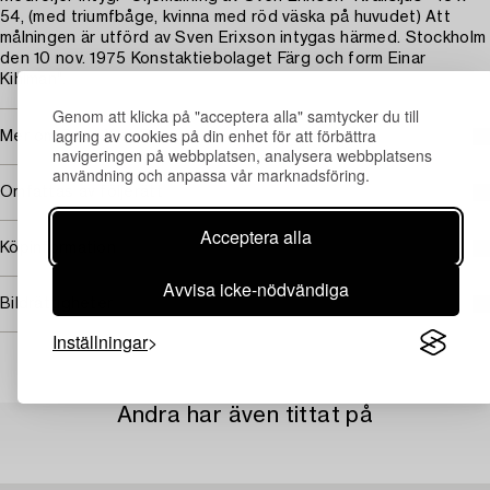
54, (med triumfbåge, kvinna med röd väska på huvudet) Att
målningen är utförd av Sven Erixson intygas härmed. Stockholm
den 10 nov. 1975 Konstaktiebolaget Färg och form Einar
Kihlman".
Genom att klicka på "acceptera alla" samtycker du till
lagring av cookies på din enhet för att förbättra
Mer om Sven X:et Erixson
navigeringen på webbplatsen, analysera webbplatsens
användning och anpassa vår marknadsföring.
Omfattas av följerätt
Acceptera alla
Köpinformation
Avvisa icke-nödvändiga
Bildrättigheter
Inställningar
Andra har även tittat på