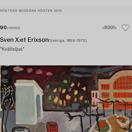
HÖSTENS MODERNA HÖSTEN 2010
90
89
91
(185155)
Sven X:et Erixson
(Sverige, 1899-1970)
"Kvällsljus"