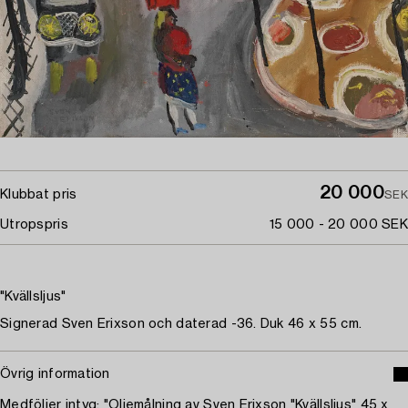
20 000
Klubbat pris
SEK
Utropspris
15 000 - 20 000 SEK
"Kvällsljus"
Signerad Sven Erixson och daterad -36. Duk 46 x 55 cm.
Övrig information
Medföljer intyg: "Oljemålning av Sven Erixson "Kvällsljus" 45 x