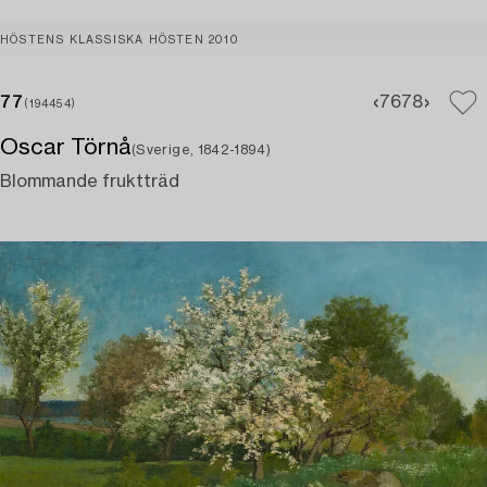
HÖSTENS KLASSISKA HÖSTEN 2010
77
76
78
(194454)
Oscar Törnå
(Sverige, 1842-1894)
Blommande fruktträd