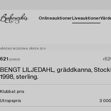
Onlineauktioner
Liveauktioner
Värde
VÅRENS MODERNA VÅREN 2011
621
62
(209923)
BENGT LILJEDAHL, gräddkanna, Stock
1998, sterling.
Klubbat pris
Utropspris
3 000