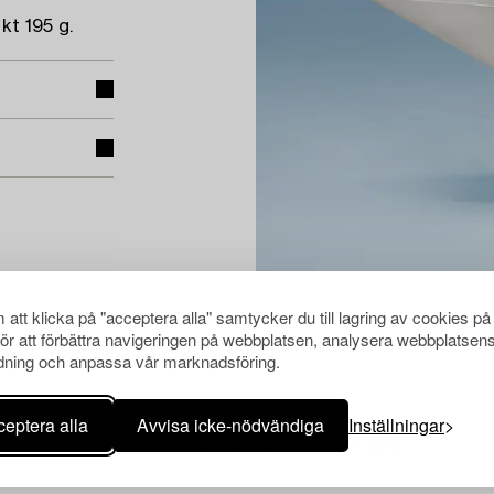
kt 195 g.
att klicka på "acceptera alla" samtycker du till lagring av cookies på
för att förbättra navigeringen på webbplatsen, analysera webbplatsen
ning och anpassa vår marknadsföring.
eptera alla
Avvisa icke-nödvändiga
Inställningar
Andra har även tittat på