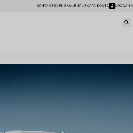
KONTAKT
SVENSKA
EUR
SKAPA KONTO
LOGGA IN