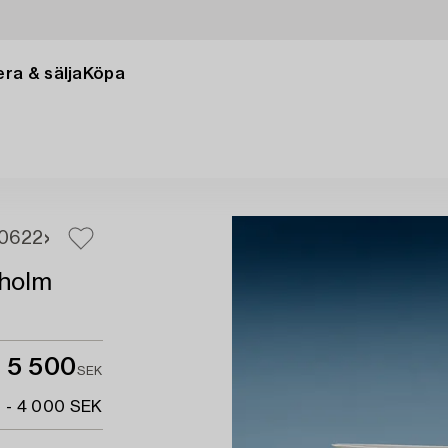
ra & sälja
Köpa
0
622
holm
5 500
SEK
 - 4 000 SEK