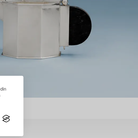
 din
s