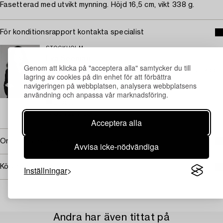
Fasetterad med utvikt mynning. Höjd 16,5 cm, vikt 338 g.
För konditionsrapport kontakta specialist
STOCKHOLM
Eva Seeman
Genom att klicka på "acceptera alla" samtycker du till
Chefsspecialist, modernt och samtida konsthantverk och
lagring av cookies på din enhet för att förbättra
design
navigeringen på webbplatsen, analysera webbplatsens
+46 (0)708 92 19 69
användning och anpassa vår marknadsföring.
E-post
→ Se vad vi söker
Acceptera alla
Omfattas av följerätt
Avvisa icke-nödvändiga
Köpinformation
Inställningar
Andra har även tittat på