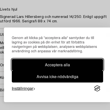
Livets hjul
Signerad Lars Hillersberg och numrerad 14/250. Enligt uppgift
utförd 1966. Serigrafi 88 x 74 cm.
Utställningar
Genom att klicka på "acceptera alla" samtycker du till
lagring av cookies på din enhet för att förbättra
Moderna museet i samarbete med Musée d’art moderne de la
navigeringen på webbplatsen, analysera webbplatsens
ville de Paris, "Alternative Suédoise/Svenskt Alternativ", 24
användning och anpassa vår marknadsföring.
oktober – 29 november 1970.
Acceptera alla
Omfattas av följerätt
Avvisa icke-nödvändiga
Köpinformation
Inställningar
Bildrättigheter