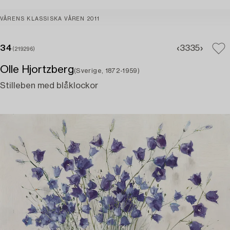
VÅRENS KLASSISKA VÅREN 2011
34
33
35
(219296)
Olle Hjortzberg
(Sverige, 1872-1959)
Stilleben med blåklockor