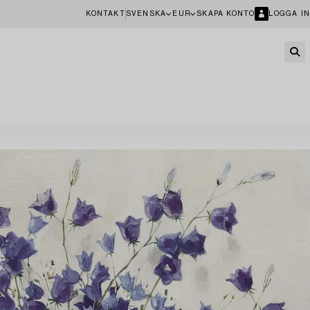
KONTAKT
SVENSKA
EUR
SKAPA KONTO
LOGGA IN