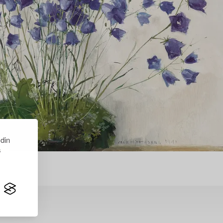
 din
s