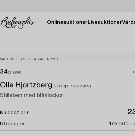
Onlineauktioner
Liveauktioner
Värde
VÅRENS KLASSISKA VÅREN 2011
34
(219296)
Olle Hjortzberg
(Sverige, 1872-1959)
Stilleben med blåklockor
2
Klubbat pris
Utropspris
175 000 -