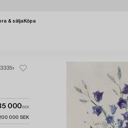
ra & sälja
Köpa
33
35
35 000
SEK
 200 000 SEK