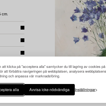
5 cm.
att klicka på "acceptera alla" samtycker du till lagring av cookies på
för att förbättra navigeringen på webbplatsen, analysera webbplatsen
ning och anpassa vår marknadsföring.
eptera alla
Avvisa icke-nödvändiga
Inställningar
Andra har även tittat på