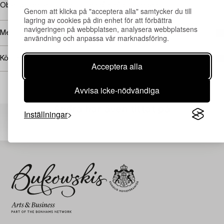
Obetydliga repor, papp-pannån något slagen.
Genom att klicka på "acceptera alla" samtycker du till
lagring av cookies på din enhet för att förbättra
navigeringen på webbplatsen, analysera webbplatsens
Mer om Helmer Osslund
användning och anpassa vår marknadsföring.
Köpinformation
Acceptera alla
Avvisa icke-nödvändiga
Andra har även tittat på
Inställningar