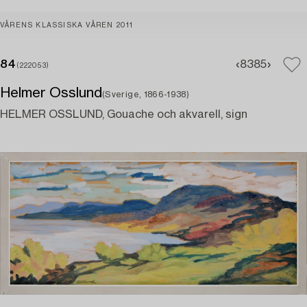
VÅRENS KLASSISKA VÅREN 2011
84
83
85
(222053)
Helmer Osslund
(Sverige, 1866-1938)
HELMER OSSLUND, Gouache och akvarell, sign