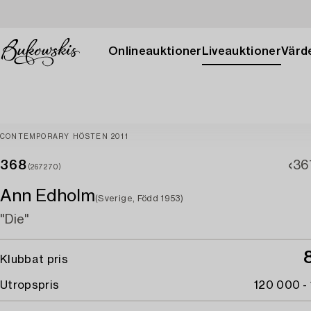
Onlineauktioner
Liveauktioner
Värde
CONTEMPORARY HÖSTEN 2011
368
36
(267270)
Ann Edholm
(Sverige, Född 1953)
"Die"
Klubbat pris
Utropspris
120 000 -