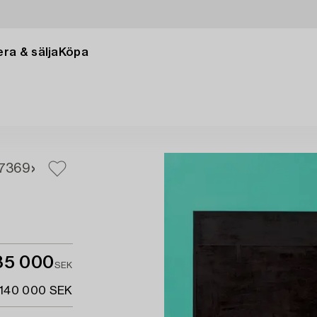
ra & sälja
Köpa
7
369
85 000
SEK
 140 000 SEK