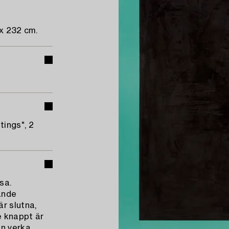
x 232 cm.
ings", 2
sa.
ande
r slutna,
e knappt är
an verka