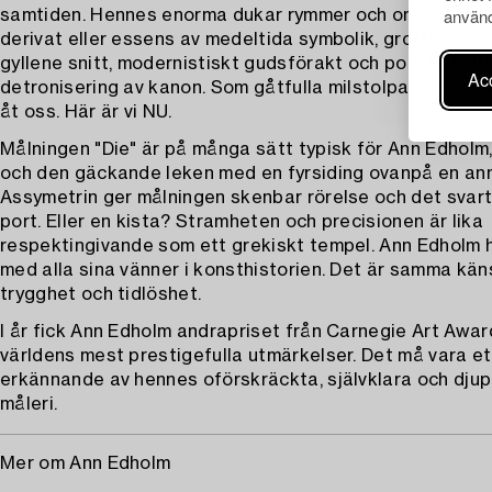
använd
samtiden. Hennes enorma dukar rymmer och omfattar all
derivat eller essens av medeltida symbolik, grottmålnin
gyllene snitt, modernistiskt gudsförakt och populärkult
Acc
detronisering av kanon. Som gåtfulla milstolpar som mät
åt oss. Här är vi NU.
Målningen "Die" är på många sätt typisk för Ann Edholm
och den gäckande leken med en fyrsiding ovanpå en an
Assymetrin ger målningen skenbar rörelse och det svar
port. Eller en kista? Stramheten och precisionen är lika
respektingivande som ett grekiskt tempel. Ann Edholm 
med alla sina vänner i konsthistorien. Det är samma kän
trygghet och tidlöshet.
I år fick Ann Edholm andrapriset från Carnegie Art Award
världens mest prestigefulla utmärkelser. Det må vara et
erkännande av hennes oförskräckta, självklara och djupt
måleri.
Mer om Ann Edholm