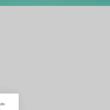
 din
s