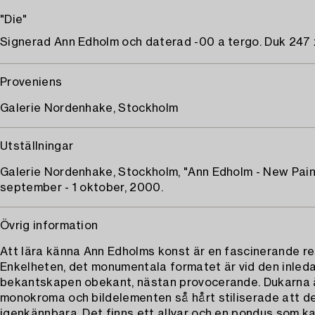
"Die"
Signerad Ann Edholm och daterad -00 a tergo. Duk 247 
Proveniens
Galerie Nordenhake, Stockholm
Utställningar
Galerie Nordenhake, Stockholm, "Ann Edholm - New Paint
september - 1 oktober, 2000.
Övrig information
Att lära känna Ann Edholms konst är en fascinerande re
Enkelheten, det monumentala formatet är vid den inled
bekantskapen obekant, nästan provocerande. Dukarna ä
monokroma och bildelementen så hårt stiliserade att d
igenkännbara. Det finns ett allvar och en pondus som k