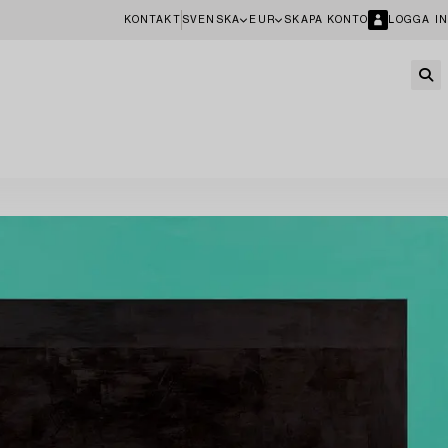
KONTAKT
SVENSKA
EUR
SKAPA KONTO
LOGGA IN