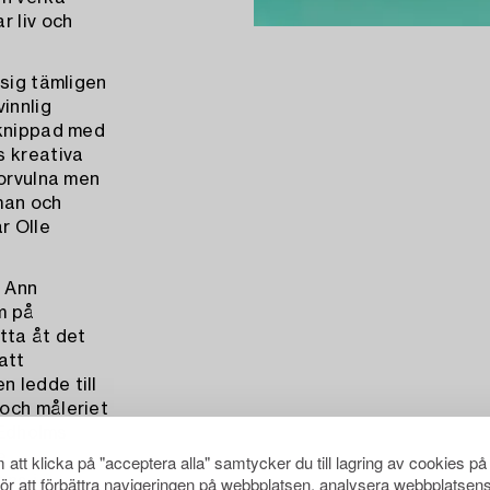
r liv och
 sig tämligen
innlig
rknippad med
s kreativa
torvulna men
man och
r Olle
p Ann
m på
tta åt det
att
 ledde till
och måleriet
 Edholms
e
att klicka på "acceptera alla" samtycker du till lagring av cookies på
för att förbättra navigeringen på webbplatsen, analysera webbplatsen
ans i