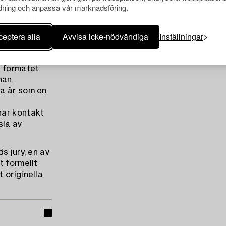
ning och anpassa vår marknadsföring.
t. De utgör
gars magi,
urens
eptera alla
Avvisa icke-nödvändiga
Inställningar
er ut tiden
, formatet
nan.
ta är som en
har kontakt
sla av
s jury, en av
t formellt
 originella