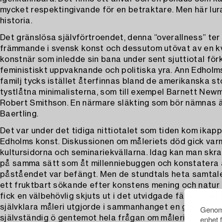
mycket respektingivande för en betraktare. Men här lura
historia.
Det gränslösa självförtroendet, denna “overallness” ter
främmande i svensk konst och dessutom utövat av en kv
konstnär som inledde sin bana under sent sjuttiotal fö
feministiskt uppvaknande och politiska yra. Ann Edholm
familj tycks istället återfinnas bland de amerikanska s
tystlåtna minimalisterna, som till exempel Barnett New
Robert Smithson. En närmare släkting som bör nämnas ä
Baertling.
Det var under det tidiga nittiotalet som tiden kom ikap
Edholms konst. Diskussionen om måleriets död gick var
kultursidorna och seminariekvällarna. Idag kan man skra
på samma sätt som åt millenniebuggen och konstatera 
påståendet var befängt. Men de stundtals heta samtalen
ett fruktbart sökande efter konstens mening och natur 
fick en välbehövlig skjuts ut i det utvidgade fältet. Ann
självklara måleri utgjorde i sammanhanget en gnistrand
Genom 
enhet 
självständig ö gentemot hela frågan om måleriets relev