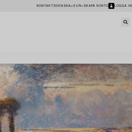
KONTAKT
SVENSKA
EUR
SKAPA KONTO
LOGGA IN