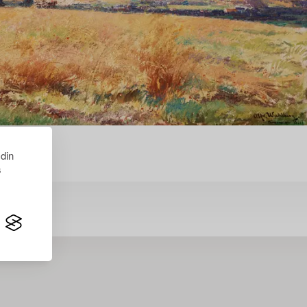
 din
s