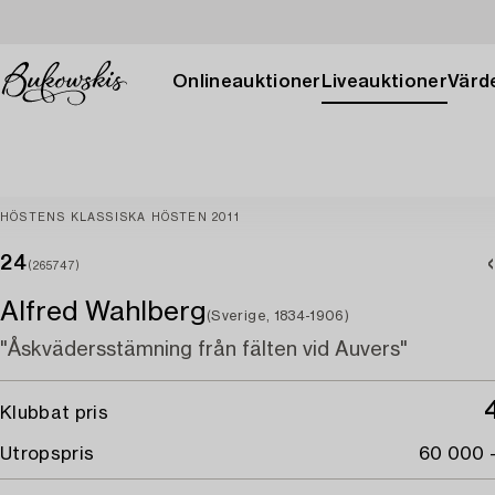
Onlineauktioner
Liveauktioner
Värde
HÖSTENS KLASSISKA HÖSTEN 2011
24
(265747)
Alfred Wahlberg
(Sverige, 1834-1906)
"Åskvädersstämning från fälten vid Auvers"
Klubbat pris
Utropspris
60 000 