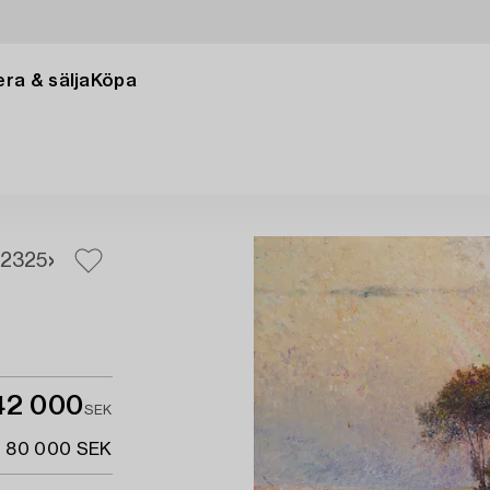
ra & sälja
Köpa
23
25
42 000
SEK
- 80 000 SEK