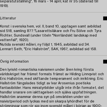
separatutställning", 16 mars - 14 april, kat nr 35 (daterad till
1919).
Litteratur
Konst i svenska hem, vol. II, band 10, upptagen samt avbildad
sid 518, samling 877:"Lasarettsläkare och Fru Sölve och Tyra
Richter, Sundsvall (under titeln "Norrländskt landskap med
vattenfall", 1920).
Nutida svenskt måleri, ny följd 1, 1945, avbildad sid 34.
Lennart Seth, "Eric Hallström", SAK, 1967, avbildad sid 158.
Övrig information
Den lyriskt-romantiska naivismen under åren kring första
världskriget har främst formats främst av Hilding Linnqvist och
Eric Hallström, med skiftande temperament och inriktning. Eric
Hallström fängslades tidigt av Ivar Arosenius poetiska
fantasibilder. Hans miniatyrbilder utgår inte ifrån formatet, det
handlar snarare om iakttagelsen och själva uppfattningen.
Hallström anammar denna syn på omvärlden under sin
naivistperiod och lyckas med sin skarpa lyhördhet för de
strömningar som rör sig inom svenskt måleri i början av 1900-