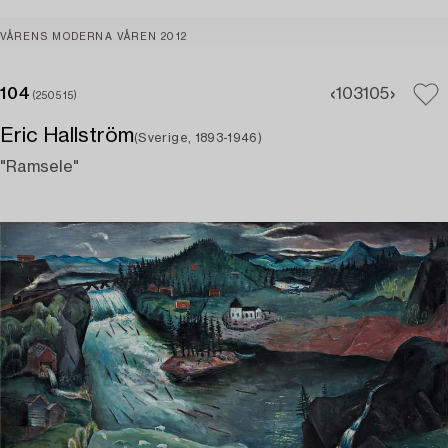
VÅRENS MODERNA VÅREN 2012
104
103
105
(250515)
Eric Hallström
(Sverige, 1893-1946)
"Ramsele"