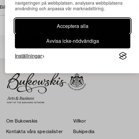
navigeringen på webbplatsen, analysera webbplatsens
Bildrättigheter
användning och anpassa vår marknadsföring.
Acceptera alla
Andra har även tittat på
Avvisa icke-nödvändiga
Inställningar
Om Bukowskis
Villkor
Kontakta våra specialister
Bukipedia