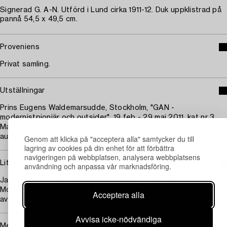
Signerad G. A-N. Utförd i Lund cirka 1911-12. Duk uppklistrad på
pannå 54,5 x 49,5 cm.
Proveniens
Privat samling.
Utställningar
Prins Eugens Waldemarsudde, Stockholm, "GAN -
modernistpionjär och outsider", 19 feb - 29 maj 2011, kat nr 3.
Malmö Konstmuseum, "GAN - Gösta Adrian-Nilsson", 19 juni - 14
aug 2011.
Genom att klicka på "acceptera alla" samtycker du till
lagring av cookies på din enhet för att förbättra
navigeringen på webbplatsen, analysera webbplatsens
Litteratur
användning och anpassa vår marknadsföring.
Jan Torsten Ahlstrand, "GAN. Gösta Adrian-Nilsson.
Modernistpionjären från Lund. 1884-1920", 1985, omnämnd samt
Acceptera alla
avbildad sid 29.
Avvisa icke-nödvändiga
Mer om Gösta Adrian-Nilsson