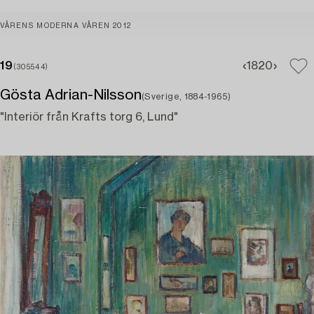
VÅRENS MODERNA VÅREN 2012
19
18
20
(305544)
Gösta Adrian-Nilsson
(Sverige, 1884-1965)
"Interiör från Krafts torg 6, Lund"