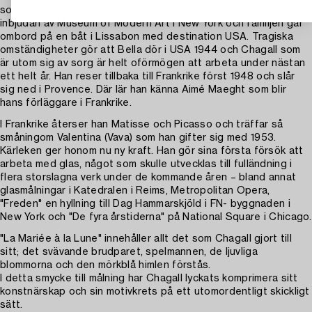
som Tyskland anfaller Ryssland, får han i sista stund en
inbjudan av Museum of Modern Art i New York och familjen går
ombord på en båt i Lissabon med destination USA. Tragiska
omständigheter gör att Bella dör i USA 1944 och Chagall som
är utom sig av sorg är helt oförmögen att arbeta under nästan
ett helt år. Han reser tillbaka till Frankrike först 1948 och slår
sig ned i Provence. Där lär han känna Aimé Maeght som blir
hans förläggare i Frankrike.
I Frankrike återser han Matisse och Picasso och träffar så
småningom Valentina (Vava) som han gifter sig med 1953.
Kärleken ger honom nu ny kraft. Han gör sina första försök att
arbeta med glas, något som skulle utvecklas till fulländning i
flera storslagna verk under de kommande åren – bland annat
glasmålningar i Katedralen i Reims, Metropolitan Opera,
"Freden" en hyllning till Dag Hammarskjöld i FN- byggnaden i
New York och "De fyra årstiderna" på National Square i Chicago.
"La Mariée à la Lune" innehåller allt det som Chagall gjort till
sitt; det svävande brudparet, spelmannen, de ljuvliga
blommorna och den mörkblå himlen förstås.
I detta smycke till målning har Chagall lyckats komprimera sitt
konstnärskap och sin motivkrets på ett utomordentligt skickligt
sätt.