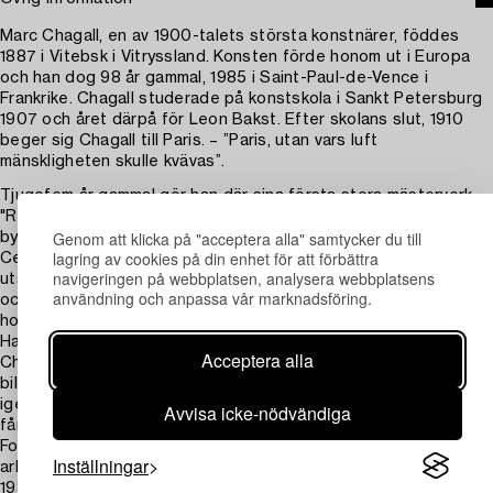
Marc Chagall, en av 1900-talets största konstnärer, föddes
1887 i Vitebsk i Vitryssland. Konsten förde honom ut i Europa
och han dog 98 år gammal, 1985 i Saint-Paul-de-Vence i
Frankrike. Chagall studerade på konstskola i Sankt Petersburg
1907 och året därpå för Leon Bakst. Efter skolans slut, 1910
beger sig Chagall till Paris. – ”Paris, utan vars luft
mänskligheten skulle kvävas”.
Tjugofem år gammal gör han där sina första stora mästerverk.
"Ryssland, åsnor och andra", " Hyllning till Apollinaire", " Jag och
Genom att klicka på "acceptera alla" samtycker du till
byn". Han lär känna Léger, Modigliani, Laurens, Brancusi,
lagring av cookies på din enhet för att förbättra
Cendrars, Apollinaire, Duchamp, Villon m fl. 1914 reser han via en
navigeringen på webbplatsen, analysera webbplatsens
utställning i Berlin tillbaka till Ryssland och Vitebsk där Bella
användning och anpassa vår marknadsföring.
och kärleken väntar. Första världskriget bryter ut och förhindrar
honom att resa tillbaka till Paris.
Han gifter sig med Bella 1915 och året därpå föds dottern Ida.
Acceptera alla
Chagall blir indragen i revolutionen och blir kommissarie för
bildkonst. Först 1922 kan han tillsammans med sin familj resa ut
igen via Litauen och Berlin. Han återkommer till Paris 1923 och
Avvisa icke-nödvändiga
får i uppdrag att illustrera Gogols "Döda själar", Bibeln och La
Fontaines Fabler. Mellan 1924-25 gör han 107 etsningar. Han
Inställningar
arbetar och reser mycket, bl a till Palestina och Jerusalem. År
1937 får Chagall franskt medborgarskap. År 1941, samma dag