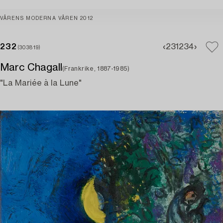
VÅRENS MODERNA VÅREN 2012
232
231
234
(303819)
Marc Chagall
(Frankrike, 1887-1985)
"La Mariée à la Lune"