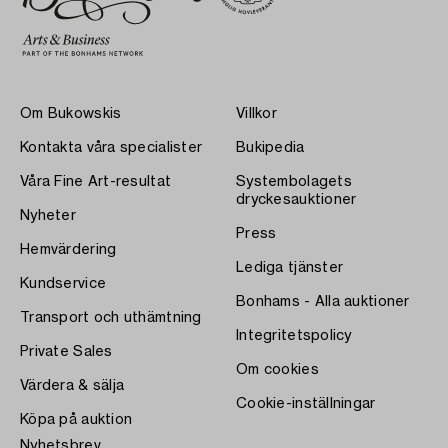
Om Bukowskis
Villkor
Kontakta våra specialister
Bukipedia
Våra Fine Art-resultat
Systembolagets
dryckesauktioner
Nyheter
Press
Hemvärdering
Lediga tjänster
Kundservice
Bonhams - Alla auktioner
Transport och uthämtning
Integritetspolicy
Private Sales
Om cookies
Värdera & sälja
Cookie-inställningar
Köpa på auktion
Nyhetsbrev