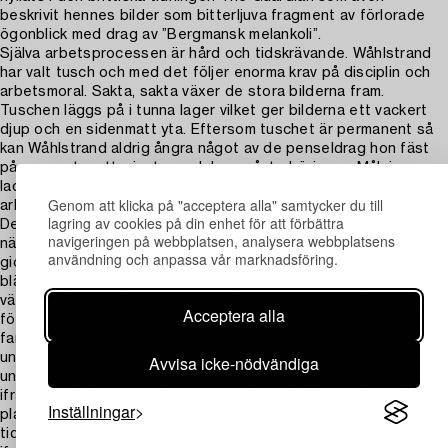
beskrivit hennes bilder som bitterljuva fragment av förlorade
ögonblick med drag av ”Bergmansk melankoli”.
Själva arbetsprocessen är hård och tidskrävande. Wåhlstrand
har valt tusch och med det följer enorma krav på disciplin och
arbetsmoral. Sakta, sakta växer de stora bilderna fram.
Tuschen läggs på i tunna lager vilket ger bilderna ett vackert
djup och en sidenmatt yta. Eftersom tuschet är permanent så
kan Wåhlstrand aldrig ångra något av de penseldrag hon fäst
på pappret – ett misstag och hon måste börja om. Målningarna
laddas med koncentration och de minnen som
Genom att klicka på "acceptera alla" samtycker du till
arbetsprocessen väckt hos henne.
lagring av cookies på din enhet för att förbättra
Det som karaktäriserade hennes tidiga verk var sökandet och
navigeringen på webbplatsen, analysera webbplatsens
närmandet av den far hon aldrig lärde känna. Wåhlstrands far
användning och anpassa vår marknadsföring.
gick bort när hon bara var något år gammal och genom att
bläddra igenom familjens fotoalbum öppnades dörrar till den
värld där hennes far hade ingått. Detta tidiga porträtt
Acceptera alla
föreställer dock en okänd ung pojke, jämngammal med hennes
far. Vi får känslan av att hon velat komma in under huden,
undersöka hans blick och få veta vad som rör sig därinne i hans
Avvisa icke-nödvändiga
unga huvud. Detta totala fokus på pojkens ansikte skiljer sig
ifrån de målningar som hon senare skapat eftersom hon där
Inställningar
placerat sina figurer i en kontext genom att även skildra de
tidstypiska miljöerna. Här har hans person dock lösgjort sig