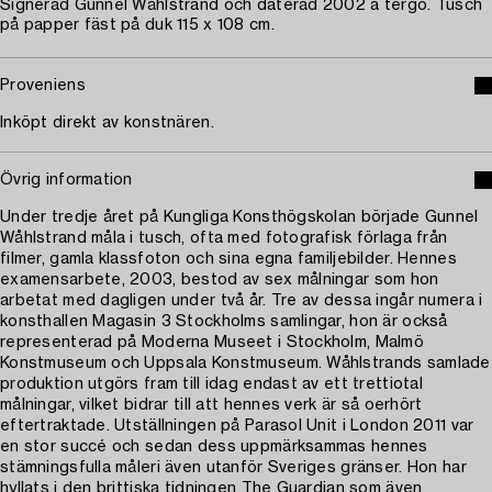
Signerad Gunnel Wåhlstrand och daterad 2002 a tergo. Tusch
på papper fäst på duk 115 x 108 cm.
Proveniens
Inköpt direkt av konstnären.
Övrig information
Under tredje året på Kungliga Konsthögskolan började Gunnel
Wåhlstrand måla i tusch, ofta med fotografisk förlaga från
filmer, gamla klassfoton och sina egna familjebilder. Hennes
examensarbete, 2003, bestod av sex målningar som hon
arbetat med dagligen under två år. Tre av dessa ingår numera i
konsthallen Magasin 3 Stockholms samlingar, hon är också
representerad på Moderna Museet i Stockholm, Malmö
Konstmuseum och Uppsala Konstmuseum. Wåhlstrands samlade
produktion utgörs fram till idag endast av ett trettiotal
målningar, vilket bidrar till att hennes verk är så oerhört
eftertraktade. Utställningen på Parasol Unit i London 2011 var
en stor succé och sedan dess uppmärksammas hennes
stämningsfulla måleri även utanför Sveriges gränser. Hon har
hyllats i den brittiska tidningen The Guardian som även