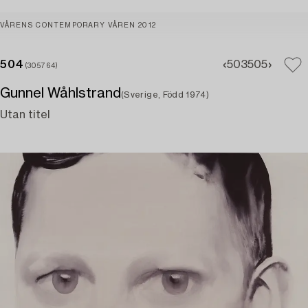
VÅRENS CONTEMPORARY VÅREN 2012
504
503
505
(305764)
Gunnel Wåhlstrand
(Sverige, Född 1974)
Utan titel