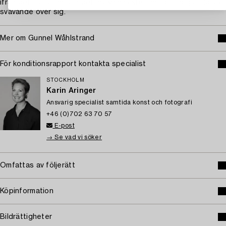
ifrån det förflutna och det mjuka ansiktet har fått något tidlöst
svävande över sig.
Mer om Gunnel Wåhlstrand
För konditionsrapport kontakta specialist
STOCKHOLM
Karin Aringer
Ansvarig specialist samtida konst och fotografi
+46 (0)702 63 70 57
E-post
→ Se vad vi söker
Omfattas av följerätt
Köpinformation
Bildrättigheter