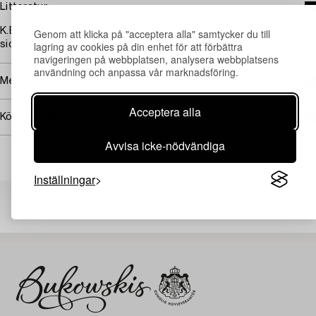
Litteratur
K.E. Russow, "Bruno Liljefors. En studie", 1929, avbildad helsida,
Genom att klicka på "acceptera alla" samtycker du till
lagring av cookies på din enhet för att förbättra
sid 63.
navigeringen på webbplatsen, analysera webbplatsens
användning och anpassa vår marknadsföring.
Mer om Bruno Liljefors
Acceptera alla
Köpinformation
Avvisa icke-nödvändiga
Inställningar
Andra har även tittat på