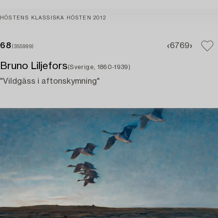
HÖSTENS KLASSISKA HÖSTEN 2012
68
67
69
(355999)
Bruno Liljefors
(Sverige, 1860-1939)
"Vildgäss i aftonskymning"