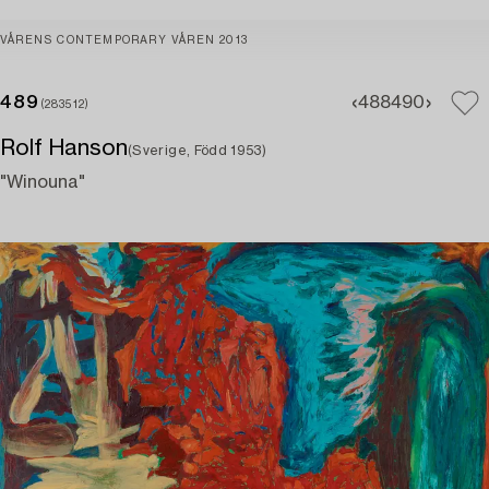
VÅRENS CONTEMPORARY VÅREN 2013
489
488
490
(283512)
Rolf Hanson
(Sverige, Född 1953)
"Winouna"