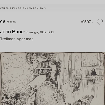
VÅRENS KLASSISKA VÅREN 2013
96
95
97
(379263)
John Bauer
(Sverige, 1882-1918)
Trollmor lagar mat