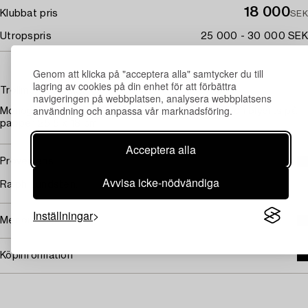
18 000
Klubbat pris
SEK
Utropspris
25 000 - 30 000 SEK
Genom att klicka på "acceptera alla" samtycker du till
lagring av cookies på din enhet för att förbättra
Trollmor lagar mat
navigeringen på webbplatsen, analysera webbplatsens
användning och anpassa vår marknadsföring.
Monogramsignerad JB och daterad -07. Tusch och blyerts på
papper 25,5 x 18 cm.
Acceptera alla
Proveniens
Avvisa icke-nödvändiga
Ralph Lundsten.
Inställningar
Mer om John Bauer
Köpinformation