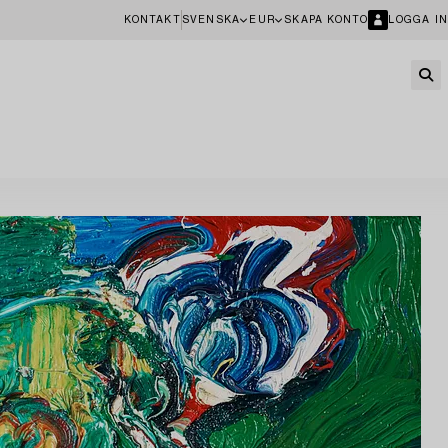
KONTAKT
SVENSKA
EUR
SKAPA KONTO
LOGGA IN