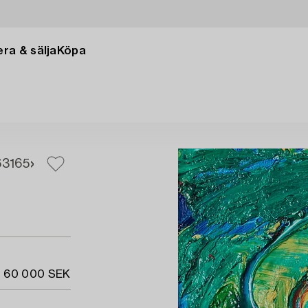
ra & sälja
Köpa
63
165
- 60 000 SEK