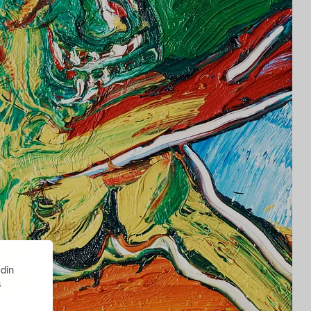
 din
s