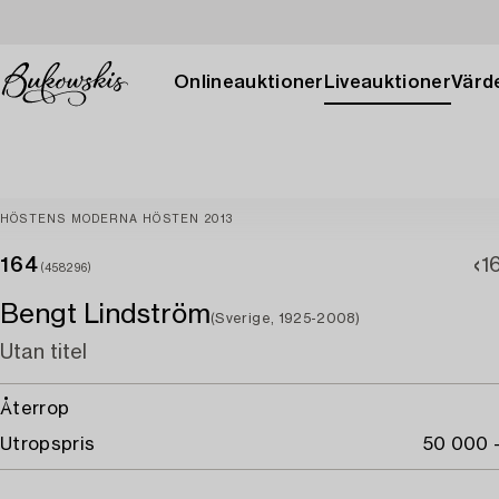
Onlineauktioner
Liveauktioner
Värde
HÖSTENS MODERNA HÖSTEN 2013
164
1
(458296)
Bengt Lindström
(Sverige, 1925-2008)
Utan titel
Återrop
Utropspris
50 000 