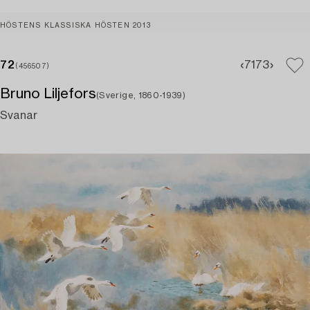
HÖSTENS KLASSISKA HÖSTEN 2013
72
71
73
(456507)
Bruno Liljefors
(Sverige, 1860-1939)
Svanar