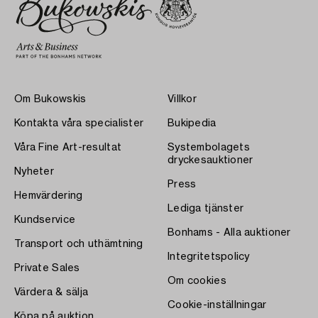
Om Bukowskis
Villkor
Kontakta våra specialister
Bukipedia
Våra Fine Art-resultat
Systembolagets
dryckesauktioner
Nyheter
Press
Hemvärdering
Lediga tjänster
Kundservice
Bonhams - Alla auktioner
Transport och uthämtning
Integritetspolicy
Private Sales
Om cookies
Värdera & sälja
Cookie-inställningar
Köpa på auktion