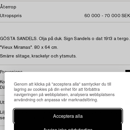
Återrop
Utropspris
60 000 - 70 000 SEK
GÖSTA SANDELS. Olja på duk. Sign Sandels o dat 1913 a tergo.
"Vieux Miramas". 80 x 64 cm.
Smärre slitage, krackelyr och ytsmuts.
Proveniens
Konstnärens hustru Elaine Sandels-Lagerkvist, Stockholm.
Genom att klicka på "acceptera alla" samtycker du till
Därefter i Charles Nilssons samling, Stockholm, kat nr 116.
lagring av cookies på din enhet för att förbättra
navigeringen på webbplatsen, analysera webbplatsens
användning och anpassa vår marknadsföring.
Utställningar
Liljevalchs Konsthall, Stockholm, "Svensk konstkavalkad", 21
Acceptera alla
september - 21 oktober 1956, kat nr 128.
Avvisa icke-nödvändiga