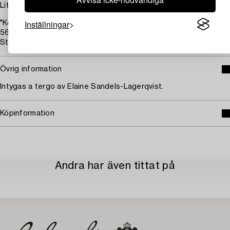
Litteratur
Inställningar
"Konst i svenska hem", vol. II, band 11, upptagen och avbildad sid
561 under samling 951: "Direktör Charles Nilsson, Ulrikagatan 2,
Stockholm".
Övrig information
Intygas a tergo av Elaine Sandels-Lagerqvist.
Köpinformation
Andra har även tittat på