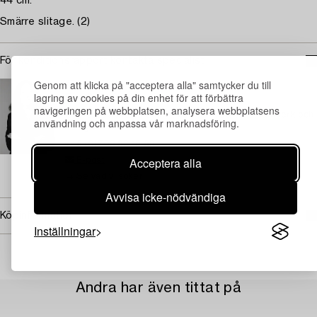
44 cm.
Smärre slitage. (2)
För konditionsrapport kontakta specialist
Genom att klicka på "acceptera alla" samtycker du till
STOCKHOLM
lagring av cookies på din enhet för att förbättra
Eva Seeman
navigeringen på webbplatsen, analysera webbplatsens
Chefsspecialist, modernt och samtida konsthantverk och
användning och anpassa vår marknadsföring.
design
+46 (0)708 92 19 69
Acceptera alla
E-post
→ Se vad vi söker
Avvisa icke-nödvändiga
Köpinformation
Inställningar
Andra har även tittat på