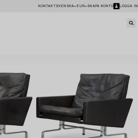
KONTAKT
SVENSKA
EUR
SKAPA KONTO
LOGGA IN