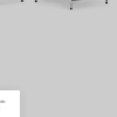
 din
s