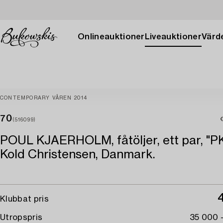
Onlineauktioner
Liveauktioner
Värde
CONTEMPORARY VÅREN 2014
70
(516099)
POUL KJAERHOLM, fåtöljer, ett par, "PK
Kold Christensen, Danmark.
Klubbat pris
Utropspris
35 000 