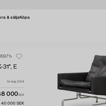
ra & sälja
Köpa
69
71
-31", E
14 maj 2014
48 000
SEK
- 40 000 SEK