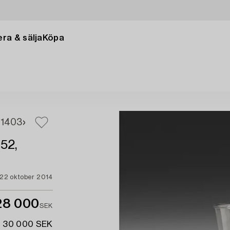
ra & sälja
Köpa
1
403
52,
22 oktober 2014
28 000
SEK
- 30 000 SEK