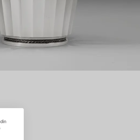
 din
s