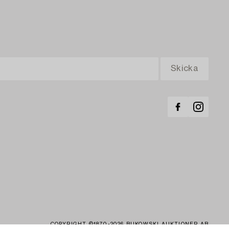
COPYRIGHT ©1870-2026 BUKOWSKI AUKTIONER AB