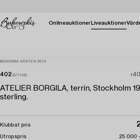
Onlineauktioner
Liveauktioner
Värde
MODERNA HÖSTEN 2014
402
40
(577108)
ATELIER BORGILA, terrin, Stockholm 19
sterling.
Klubbat pris
Utropspris
25 000 