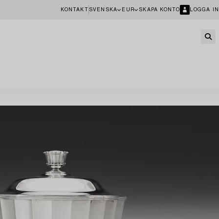
KONTAKT
SVENSKA
EUR
SKAPA KONTO
LOGGA IN