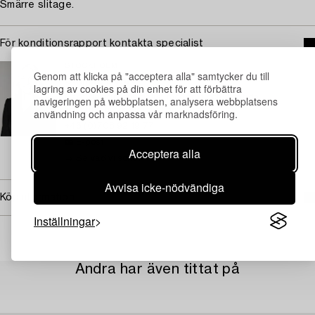
Smärre slitage.
För konditionsrapport kontakta specialist
STOCKHOLM
Genom att klicka på "acceptera alla" samtycker du till
Camilla Behrer
lagring av cookies på din enhet för att förbättra
Chef design, specialist modernt och samtida
navigeringen på webbplatsen, analysera webbplatsens
konsthantverk och design
användning och anpassa vår marknadsföring.
+46 (0)708 92 19 77
E-post
Acceptera alla
→ Se vad vi söker
Avvisa icke-nödvändiga
Köpinformation
Inställningar
Andra har även tittat på