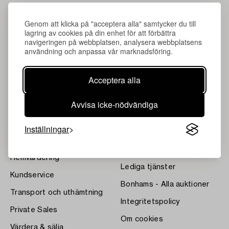
Genom att klicka på "acceptera alla" samtycker du till
lagring av cookies på din enhet för att förbättra
navigeringen på webbplatsen, analysera webbplatsens
användning och anpassa vår marknadsföring.
Acceptera alla
Om Bukowskis
Villkor
Avvisa icke-nödvändiga
Kontakta våra specialister
Bukipedia
Våra Fine Art-resultat
Systembolagets
Inställningar
dryckesauktioner
Nyheter
Press
Hemvärdering
Lediga tjänster
Kundservice
Bonhams - Alla auktioner
Transport och uthämtning
Integritetspolicy
Private Sales
Om cookies
Värdera & sälja