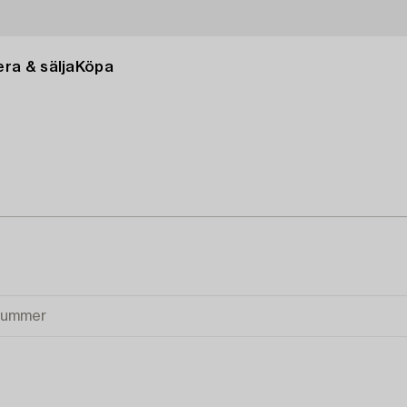
ra & sälja
Köpa