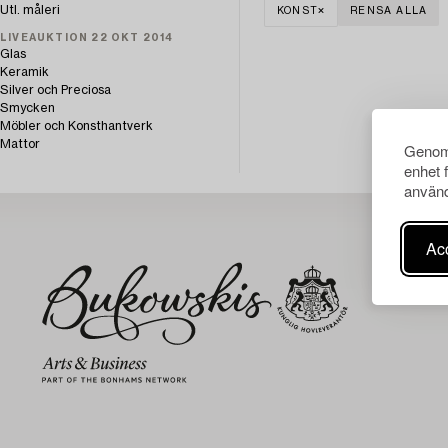
Utl. måleri
KONST
RENSA ALLA
LIVEAUKTION 22 OKT 2014
Glas
Keramik
Silver och Preciosa
Smycken
Möbler och Konsthantverk
Mattor
Genom 
enhet 
använd
Acc