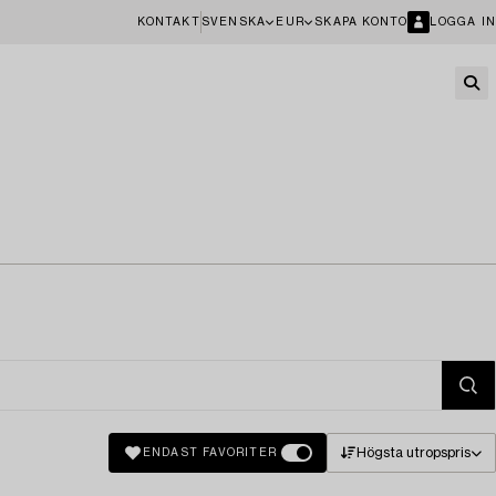
KONTAKT
SVENSKA
EUR
SKAPA KONTO
LOGGA IN
Högsta utropspris
ENDAST FAVORITER