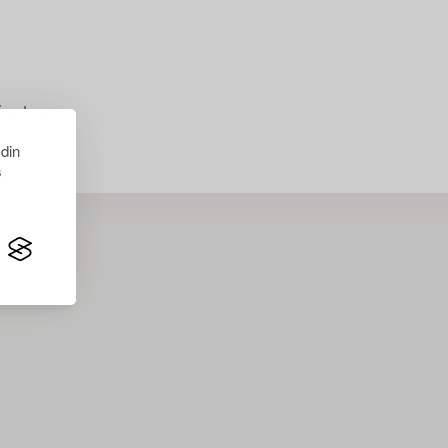
just nu.
 din
s