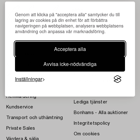
Genom att klicka på "acceptera alla" samtycker du till
lagring av cookies på din enhet för att förbättra
navigeringen på webbplatsen, analysera webbplatsens
användning och anpassa vår marknadsföring.
Acceptera alla
Om Bukowskis
Villkor
Avvisa icke-nödvändiga
Kontakta våra specialister
Bukipedia
Våra Fine Art-resultat
Systembolagets
Inställningar
dryckesauktioner
Nyheter
Press
Hemvärdering
Lediga tjänster
Kundservice
Bonhams - Alla auktioner
Transport och uthämtning
Integritetspolicy
Private Sales
Om cookies
Värdera & sälja