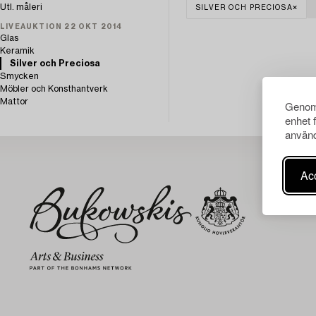
Utl. måleri
SILVER OCH PRECIOSA
LIVEAUKTION 22 OKT 2014
Glas
Keramik
Silver och Preciosa
Smycken
Möbler och Konsthantverk
Mattor
Genom 
enhet 
använd
Acc