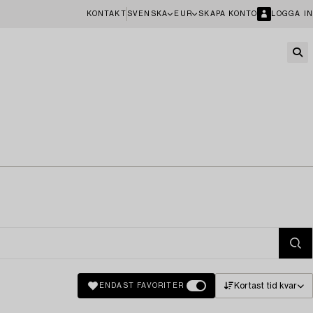
KONTAKT
SVENSKA
EUR
SKAPA KONTO
LOGGA IN
Kortast tid kvar
ENDAST FAVORITER