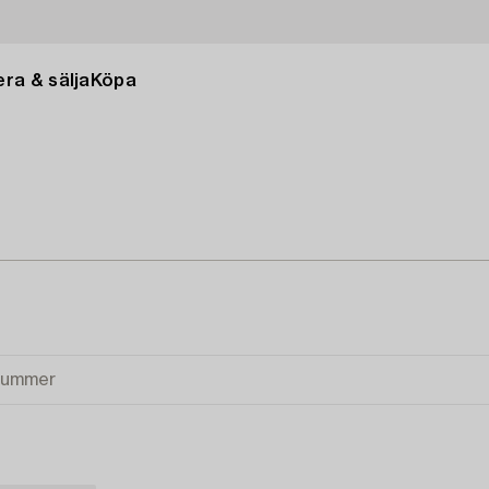
ra & sälja
Köpa