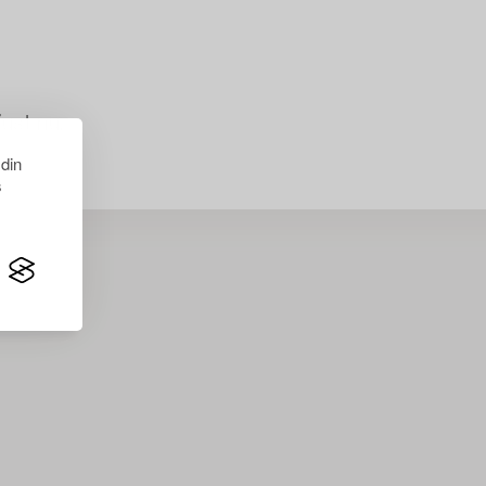
just nu.
 din
s