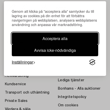
Genom att klicka på "acceptera alla" samtycker du till
lagring av cookies på din enhet för att förbättra
navigeringen på webbplatsen, analysera webbplatsens
användning och anpassa vår marknadsföring.
Acceptera alla
Om Bukowskis
Villkor
Avvisa icke-nödvändiga
Kontakta våra specialister
Bukipedia
Våra Fine Art-resultat
Systembolagets
Inställningar
dryckesauktioner
Nyheter
Press
Hemvärdering
Lediga tjänster
Kundservice
Bonhams - Alla auktioner
Transport och uthämtning
Integritetspolicy
Private Sales
Om cookies
Värdera & sälja