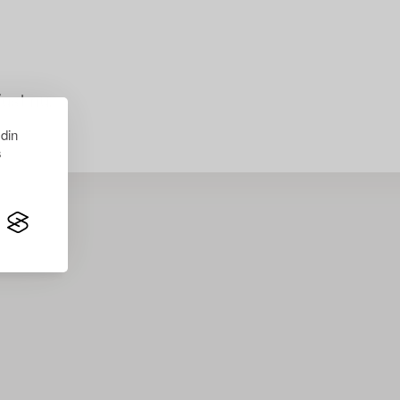
just nu.
 din
s