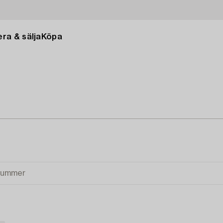
ra & sälja
Köpa